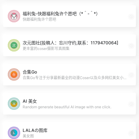
福利兔-快跟福利兔许个愿吧（*＾-＾*）
快跟福利兔许个愿吧
次元图社[投稿人：忘川守约,联系：1179470064]
更丰富的coser摄影写真图集
合集Go
合集Go专注于分享最新最全的动漫Coser以及众多网红美女小姐姐的写真作品合集，为您打造最舒适的收藏体验。
AI 美女
Random generate beautiful AI image with one click.
LALAの图库
美女图