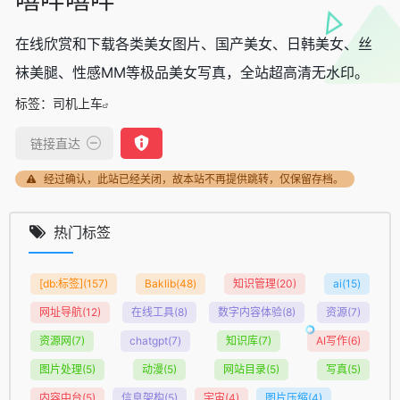
在线欣赏和下载各类美女图片、国产美女、日韩美女、丝
袜美腿、性感MM等极品美女写真，全站超高清无水印。
标签：
司机上车
链接直达
经过确认，此站已经关闭，故本站不再提供跳转，仅保留存档。
热门标签
[db:标签]
(157)
Baklib
(48)
知识管理
(20)
ai
(15)
网址导航
(12)
在线工具
(8)
数字内容体验
(8)
资源
(7)
资源网
(7)
chatgpt
(7)
知识库
(7)
AI写作
(6)
图片处理
(5)
动漫
(5)
网站目录
(5)
写真
(5)
内容中台
(5)
信息架构
(5)
宇宙
(4)
图片压缩
(4)