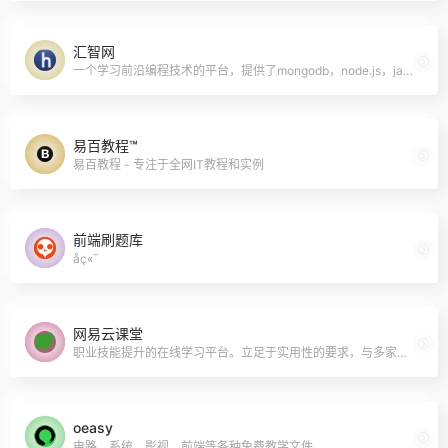
汇智网
一个学习前沿编程技术的平台，提供了mongodb，node.js，javascript，jquery等相关的课程。
易百教程™
易百教程 - 专注于全网IT教程和实例
前端刷题库
åç«¯
网易云课堂
职业技能提升的在线学习平台。立足于实用性的要求，与多家教育培训机构和行业的专家、讲师建立合作，聚合了丰富的学习内容，包括课程、电子书、文章、短视频、音频等。平台提倡系统化的学习，旨在帮助用户获得全面的、非零散的知识和技能，实现学有所长，并能学以致用！,云课堂
oeasy
电路、系统、影视、前端等各种免费教学文件