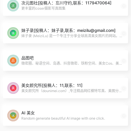
次元图社[投稿人：忘川守约,联系：1179470064]
更丰富的coser摄影写真图集
妹子录[投稿人：妹子录,联系：meizilu@gmail.com]
妹子录 (MeiziLu) 是一个专注于分享全球高清美女图片的网站。我们每日更新海量正妹写真图库，涵盖清纯、性感、可爱、气质等多种风格。无论您想欣赏最新网红模特
品图吧
微密圈、秘语空间、岛遇、抖音微密、铁粉空间、美女Cos、美女网红写真、网红猫、网红妹子图、秀人网、韩国写真、主播热舞、韩国热舞、抖音快手虎牙斗鱼主播热舞、美女诱
美女颜究所[投稿人：11,联系：11]
美女颜究所（dounimei.com）,专注精品网红模特写真、美图分享，颜值即正义！
AI 美女
Random generate beautiful AI image with one click.