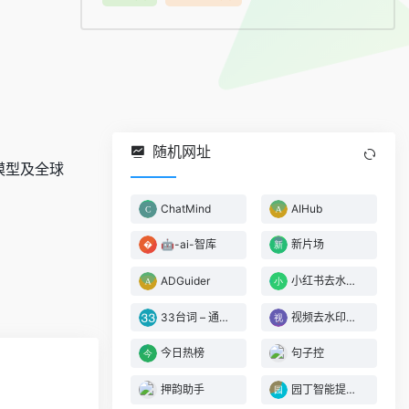
随机网址
法模型及全球
ChatMind
AIHub
🤖-ai-智库
新片场
ADGuider
小红书去水印下载
33台词 – 通过台词找影片素材
视频去水印下载
今日热榜
句子控
押韵助手
园丁智能提词器