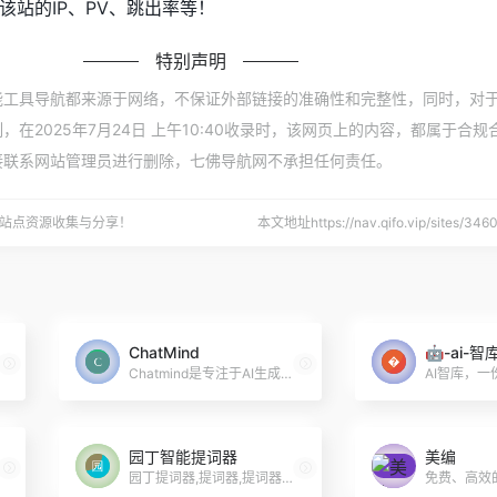
该站的IP、PV、跳出率等！
特别声明
能工具导航都来源于网络，不保证外部链接的准确性和完整性，同时，对
在2025年7月24日 上午10:40收录时，该网页上的内容，都属于合
接联系网站管理员进行删除，七佛导航网不承担任何责任。
站点资源收集与分享！
本文地址https://nav.qifo.vip/sites/
ChatMind
🤖-ai-智
用好人工智能。
Chatmind是专注于AI生成思维导图的效率工具, 旨在为用户提供最优质的智能化思维导图方案。
园丁智能提词器
美编
园丁提词器,提词器,提词器软件,电脑提词器,ai提词器,电脑提词器软件,在线提词器,免费提词器