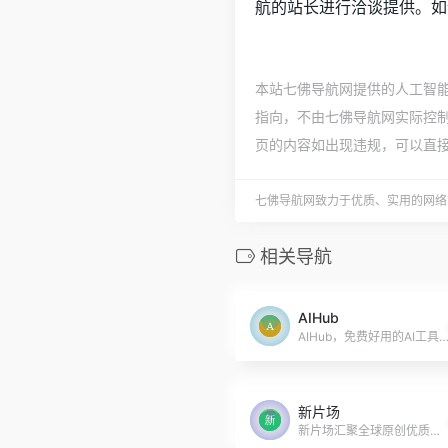
航的站长进行洽谈提供。如
本站七佛导航网提供的人工智
指向，不由七佛导航网实际控制，
页的内容如出现违规，可以直
七佛导航网致力于优质、实用的网络
相关导航
AIHub
AIHub，免费好用的AI工具箱。专注于全球优质AI产品、教程和资源分享。我们希望通过努力，让更多人了解人工智能，
新片场
新片场汇聚全球原创优质视频及创作人，提供4K、无广告、无水印视频观看，专业的视频艺术学习教程，正版视觉素材交易等，与百万创作人一起成长。