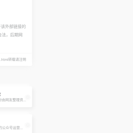
于该外部链接的
规合法，后期网
3460.html转载请注明
库
AI智库，一份由网友整理资料和笔记的制作而成的飞书文档，专注于AI实践分享的知识库。
免费、高效的公众号运营工具，支持多账号管理、编辑增强、一键排版、找素材和消息回复