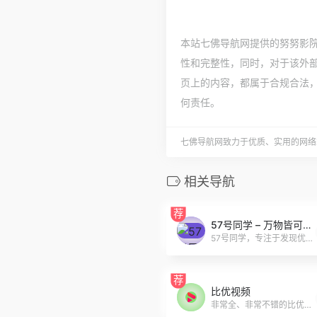
本站七佛导航网提供的努努影院[投
性和完整性，同时，对于该外部链
页上的内容，都属于合规合法
何责任。
七佛导航网致力于优质、实用的网络
相关导航
荐
57号同学 – 万物皆可白嫖
57号同学，专注于发现优质的安卓/IOS/Windows/Linux/mac软件，致力于分享互联网有趣、好玩、实用的软件工具！
荐
比优视频
非常全、非常不错的比优视频。影厅放映、全品类电影，在线观看