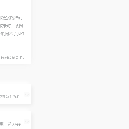
外部链接的准确
3收录时，该网
导航网不承担任
3482.html转载请注明
以海外影视资源为主的老牌网站
[影视网站合集]，影视App、PC端影视。可乐影视，收集整理了全网最优质、最好用的免费电影网站目录。