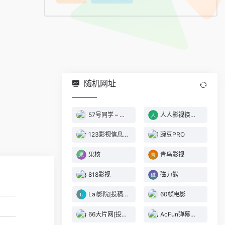
随机网址
57号同学 – 万物皆可白嫖
人人影视筷子视频
123影视信息网[投稿人：123影视信息网,联系：2072218309@qq.com]
豌豆PRO
果核
青鸟影视
818影视
磁力熊
Lai影院[投稿人：qqq123123,联系：123123]
60帧电影
66大片网[投稿人：66大片网,联系：2072218309@qq.com]
AcFun弹幕视频网